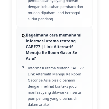
pembahasannya yang relevan
dengan kebutuhan pembaca dan
mudah dipahami dari berbagai
sudut pandang.
Bagaimana cara memahami
informasi utama tentang
CABE77 | Link Alternatif
Menuju Ke Room Gacor Se
Asia?
Informasi utama tentang CABE77 |
Link Alternatif Menuju Ke Room
Gacor Se Asia bisa dipahami
dengan melihat konteks judul,
manfaat yang ditawarkan, serta
poin penting yang dibahas di
dalam artikel.