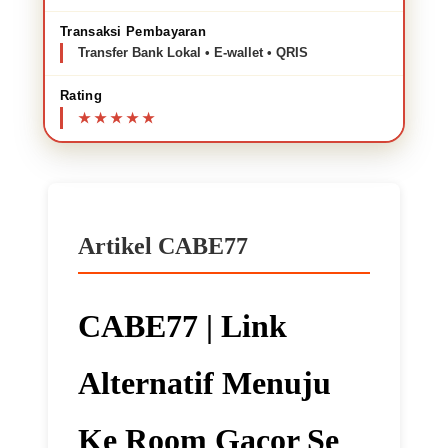
Transaksi Pembayaran
Transfer Bank Lokal • E-wallet • QRIS
Rating
Artikel CABE77
CABE77 | Link
Alternatif Menuju
Ke Room Gacor Se