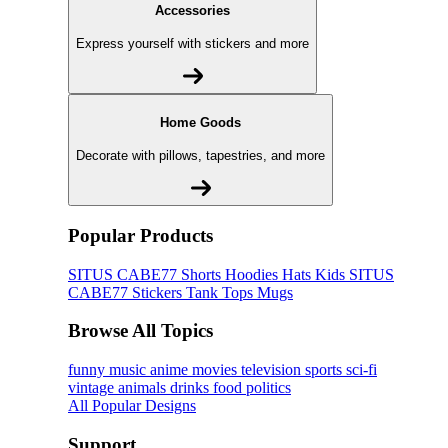
Accessories
Express yourself with stickers and more
Home Goods
Decorate with pillows, tapestries, and more
Popular Products
SITUS CABE77
Shorts
Hoodies
Hats
Kids SITUS
CABE77
Stickers
Tank Tops
Mugs
Browse All Topics
funny
music
anime
movies
television
sports
sci-fi
vintage
animals
drinks
food
politics
All Popular Designs
Support