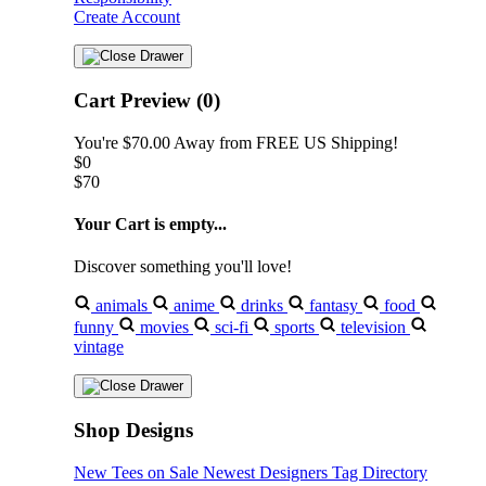
Create Account
Cart Preview (0)
You're
$70.00
Away from
FREE US Shipping!
$0
$70
Your Cart is empty...
Discover something you'll love!
animals
anime
drinks
fantasy
food
funny
movies
sci-fi
sports
television
vintage
Shop Designs
New Tees on Sale
Newest Designers
Tag Directory