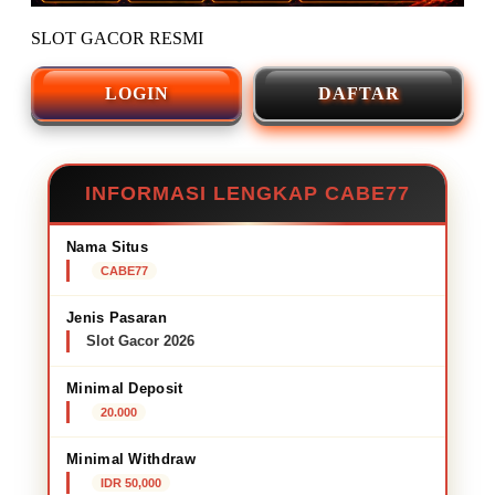
SLOT GACOR RESMI
LOGIN
DAFTAR
INFORMASI LENGKAP CABE77
Nama Situs
CABE77
Jenis Pasaran
Slot Gacor 2026
Minimal Deposit
20.000
Minimal Withdraw
IDR 50,000