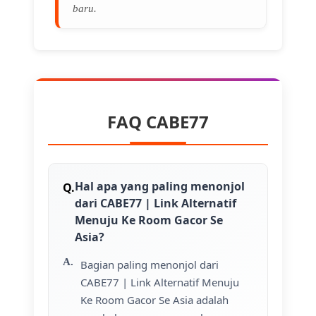
baru.
FAQ CABE77
Hal apa yang paling menonjol
dari CABE77 | Link Alternatif
Menuju Ke Room Gacor Se
Asia?
Bagian paling menonjol dari
CABE77 | Link Alternatif Menuju
Ke Room Gacor Se Asia adalah