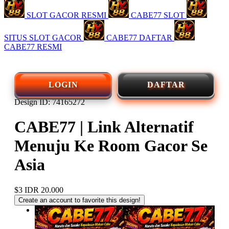
SLOT GACOR RESMI
CABE77 SLOT
SITUS SLOT GACOR
CABE77 DAFTAR
CABE77 RESMI
LOGIN
DAFTAR
Design ID: 74165272
CABE77 | Link Alternatif
Menuju Ke Room Gacor Se
Asia
$3
IDR 20.000
Create an account to favorite this design!