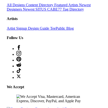
All Designs
Content Directory
Featured Artists
Newest
Designers
Newest SITUS CABE77
Tag Directory
Artists
Artist Signup
Design Guide
TeePublic Blog
Follow Us
We Accept