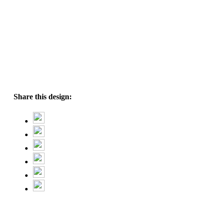
Share this design: