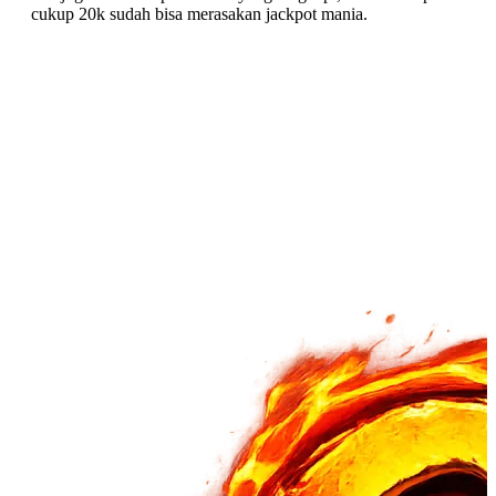
cukup 20k sudah bisa merasakan jackpot mania.