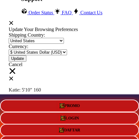
Order Status
FAQ
Contact Us
Update Your Browsing Preferences
Shipping Country:
Currency:
Cancel
Katie:
5'10"
160
PROMO
Select your person:
Male
Female
LOGIN
Height
Short
Med
Tall
DAFTAR
Weight