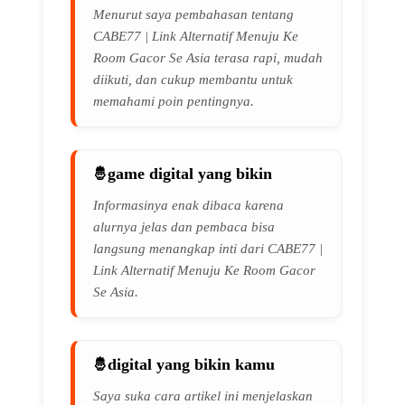
Menurut saya pembahasan tentang
CABE77 | Link Alternatif Menuju Ke
Room Gacor Se Asia terasa rapi, mudah
diikuti, dan cukup membantu untuk
memahami poin pentingnya.
game digital yang bikin
Informasinya enak dibaca karena
alurnya jelas dan pembaca bisa
langsung menangkap inti dari CABE77 |
Link Alternatif Menuju Ke Room Gacor
Se Asia.
digital yang bikin kamu
Saya suka cara artikel ini menjelaskan