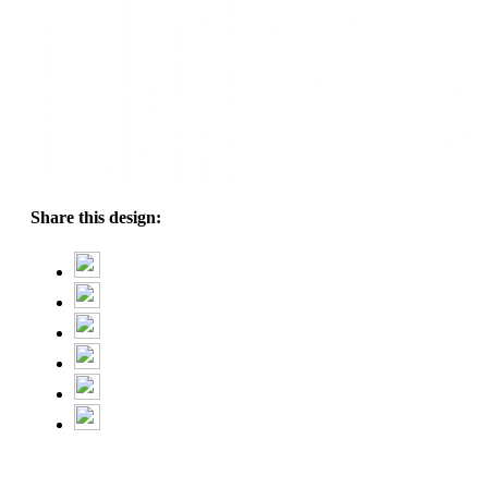
Share this design: