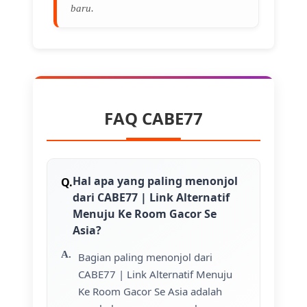
baru.
FAQ CABE77
Hal apa yang paling menonjol
dari CABE77 | Link Alternatif
Menuju Ke Room Gacor Se
Asia?
Bagian paling menonjol dari
CABE77 | Link Alternatif Menuju
Ke Room Gacor Se Asia adalah