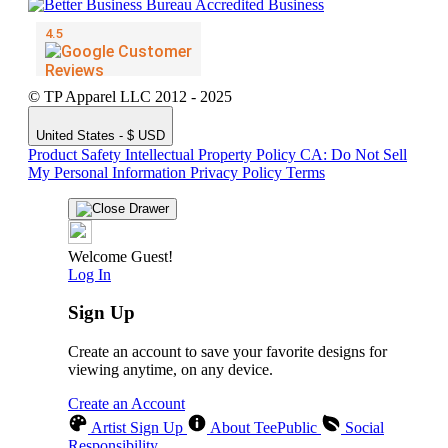
© TP Apparel LLC 2012 - 2025
United States - $ USD
Product Safety
Intellectual Property Policy
CA: Do Not Sell
My Personal Information
Privacy Policy
Terms
Welcome Guest!
Log In
Sign Up
Create an account to save your favorite designs for
viewing anytime, on any device.
Create an Account
Artist Sign Up
About TeePublic
Social
Responsibility