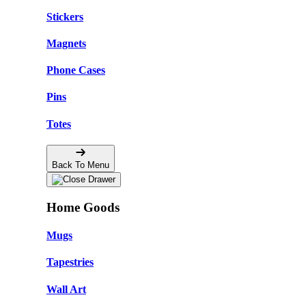
Stickers
Magnets
Phone Cases
Pins
Totes
Back To Menu
Home Goods
Mugs
Tapestries
Wall Art