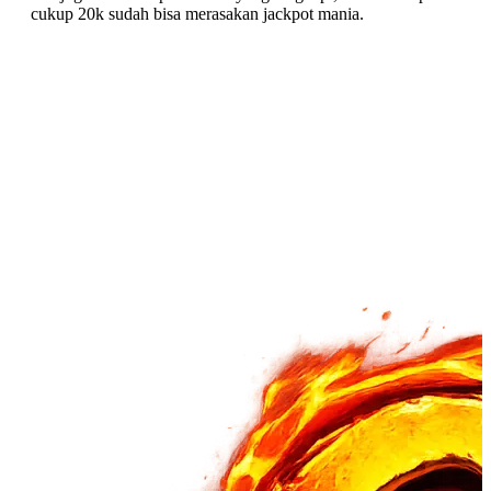
cukup 20k sudah bisa merasakan jackpot mania.