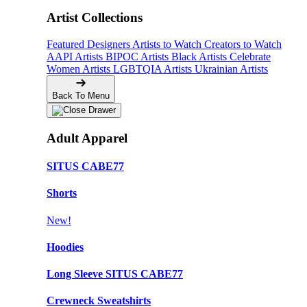
Artist Collections
Featured Designers
Artists to Watch
Creators to Watch
AAPI Artists
BIPOC Artists
Black Artists
Celebrate
Women Artists
LGBTQIA Artists
Ukrainian Artists
Back To Menu
Adult Apparel
SITUS CABE77
Shorts
New!
Hoodies
Long Sleeve SITUS CABE77
Crewneck Sweatshirts