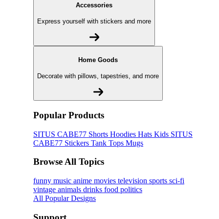
Accessories
Express yourself with stickers and more
Home Goods
Decorate with pillows, tapestries, and more
Popular Products
SITUS CABE77
Shorts
Hoodies
Hats
Kids SITUS
CABE77
Stickers
Tank Tops
Mugs
Browse All Topics
funny
music
anime
movies
television
sports
sci-fi
vintage
animals
drinks
food
politics
All Popular Designs
Support