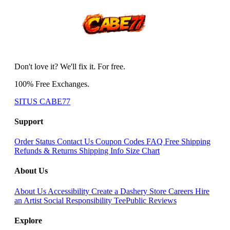
Don't love it? We'll fix it. For free.
100% Free Exchanges.
SITUS CABE77
Support
Order Status
Contact Us
Coupon Codes
FAQ
Free Shipping
Refunds & Returns
Shipping Info
Size Chart
About Us
About Us
Accessibility
Create a Dashery Store
Careers
Hire
an Artist
Social Responsibility
TeePublic Reviews
Explore