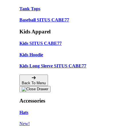
Tank Tops
Baseball SITUS CABE77
Kids Apparel
Kids SITUS CABE77
Kids Hoodie
Kids Long Sleeve SITUS CABE77
Back To Menu
Accessories
Hats
New!