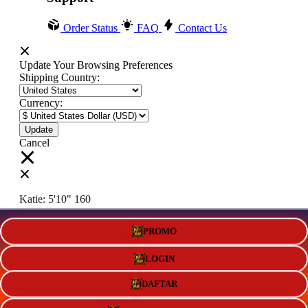
Order Status
FAQ
Contact Us
Update Your Browsing Preferences
Shipping Country:
Currency:
Cancel
Katie:
5'10"
160
PROMO
Select your person:
Male
Female
LOGIN
Height
Short
Med
Tall
DAFTAR
Weight