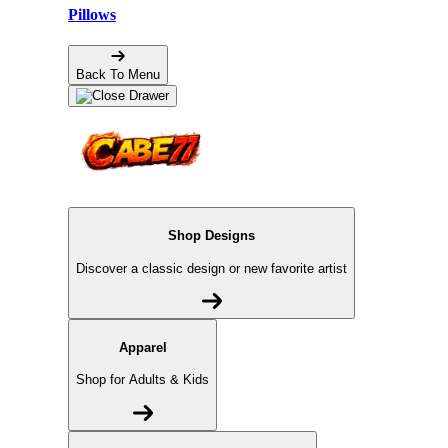
Pillows
Back To Menu
Shop Designs
Discover a classic design or new favorite artist
Apparel
Shop for Adults & Kids