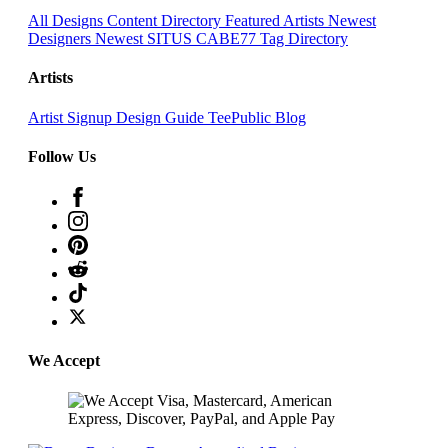
All Designs
Content Directory
Featured Artists
Newest
Designers
Newest SITUS CABE77
Tag Directory
Artists
Artist Signup
Design Guide
TeePublic Blog
Follow Us
We Accept