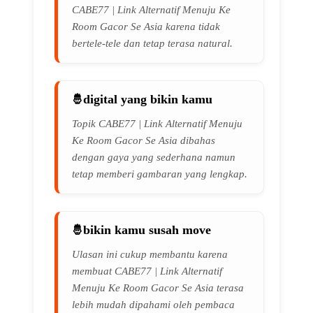
CABE77 | Link Alternatif Menuju Ke
Room Gacor Se Asia karena tidak
bertele-tele dan tetap terasa natural.
digital yang bikin kamu
Topik CABE77 | Link Alternatif Menuju
Ke Room Gacor Se Asia dibahas
dengan gaya yang sederhana namun
tetap memberi gambaran yang lengkap.
bikin kamu susah move
Ulasan ini cukup membantu karena
membuat CABE77 | Link Alternatif
Menuju Ke Room Gacor Se Asia terasa
lebih mudah dipahami oleh pembaca