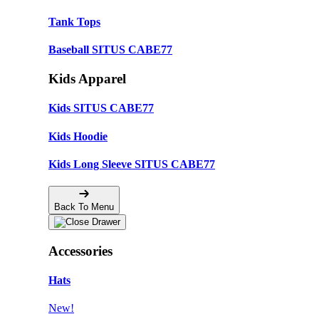
Tank Tops
Baseball SITUS CABE77
Kids Apparel
Kids SITUS CABE77
Kids Hoodie
Kids Long Sleeve SITUS CABE77
Back To Menu
Accessories
Hats
New!