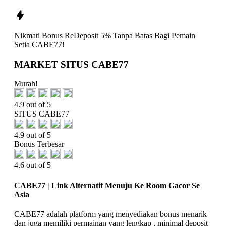
Nikmati
Bonus ReDeposit 5% Tanpa Batas
Bagi Pemain
Setia
CABE77!
MARKET SITUS CABE77
Murah!
4.9 out of 5
SITUS CABE77
4.9 out of 5
Bonus Terbesar
4.6 out of 5
CABE77 | Link Alternatif Menuju Ke Room Gacor Se
Asia
CABE77 adalah platform yang menyediakan bonus menarik
dan juga memiliki permainan yang lengkap , minimal deposit