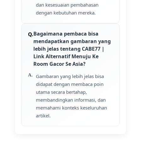
dan kesesuaian pembahasan
dengan kebutuhan mereka.
Bagaimana pembaca bisa
mendapatkan gambaran yang
lebih jelas tentang CABE77 |
Link Alternatif Menuju Ke
Room Gacor Se Asia?
Gambaran yang lebih jelas bisa
didapat dengan membaca poin
utama secara bertahap,
membandingkan informasi, dan
memahami konteks keseluruhan
artikel.