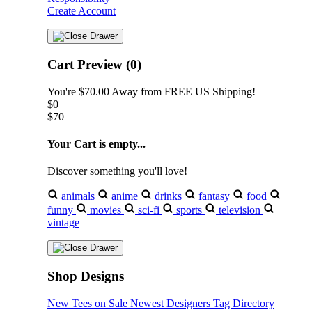
Create Account
Cart Preview (0)
You're
$70.00
Away from
FREE US Shipping!
$0
$70
Your Cart is empty...
Discover something you'll love!
animals
anime
drinks
fantasy
food
funny
movies
sci-fi
sports
television
vintage
Shop Designs
New Tees on Sale
Newest Designers
Tag Directory