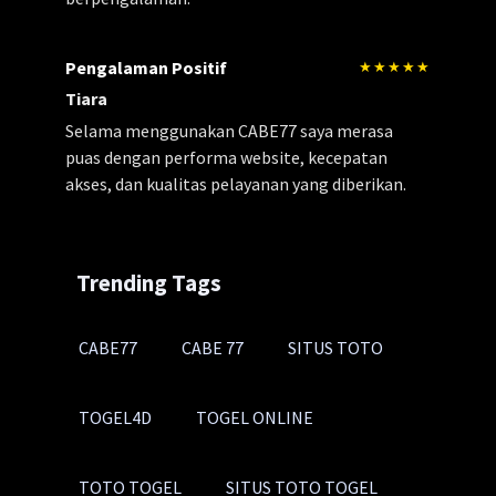
Pengalaman Positif
★★★★★
Tiara
Selama menggunakan CABE77 saya merasa
puas dengan performa website, kecepatan
akses, dan kualitas pelayanan yang diberikan.
Trending Tags
CABE77
CABE 77
SITUS TOTO
TOGEL4D
TOGEL ONLINE
TOTO TOGEL
SITUS TOTO TOGEL