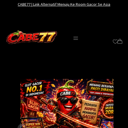
CABE77 | Link Alternatif Menuju Ke Room Gacor Se Asia