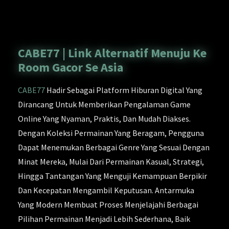
CABE77 | Link Alternatif Menuju Ke
Room Gacor Se Asia
CABE77
Hadir Sebagai Platform Hiburan Digital Yang
Dirancang Untuk Memberikan Pengalaman Game
Online Yang Nyaman, Praktis, Dan Mudah Diakses.
Dengan Koleksi Permainan Yang Beragam, Pengguna
Dapat Menemukan Berbagai Genre Yang Sesuai Dengan
Minat Mereka, Mulai Dari Permainan Kasual, Strategi,
Hingga Tantangan Yang Menguji Kemampuan Berpikir
Dan Kecepatan Mengambil Keputusan. Antarmuka
Yang Modern Membuat Proses Menjelajahi Berbagai
Pilihan Permainan Menjadi Lebih Sederhana, Baik