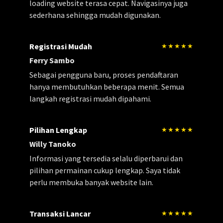
loading website terasa cepat. Navigasinya juga
sederhana sehingga mudah digunakan.
Registrasi Mudah
★★★★★
Ferry Sambo
Sebagai pengguna baru, proses pendaftaran
hanya membutuhkan beberapa menit. Semua
langkah registrasi mudah dipahami.
Pilihan Lengkap
★★★★★
Willy Tanoko
Informasi yang tersedia selalu diperbarui dan
pilihan permainan cukup lengkap. Saya tidak
perlu membuka banyak website lain.
Transaksi Lancar
★★★★★