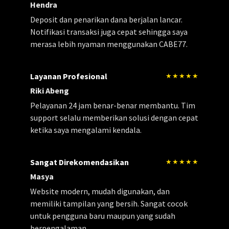
Hendra
Deposit dan penarikan dana berjalan lancar.
Notifikasi transaksi juga cepat sehingga saya
merasa lebih nyaman menggunakan CABE77.
Layanan Profesional
★★★★★
Riki Abeng
Pelayanan 24 jam benar-benar membantu. Tim
support selalu memberikan solusi dengan cepat
ketika saya mengalami kendala.
Sangat Direkomendasikan
★★★★★
Masya
Website modern, mudah digunakan, dan
memiliki tampilan yang bersih. Sangat cocok
untuk pengguna baru maupun yang sudah
berpengalaman.