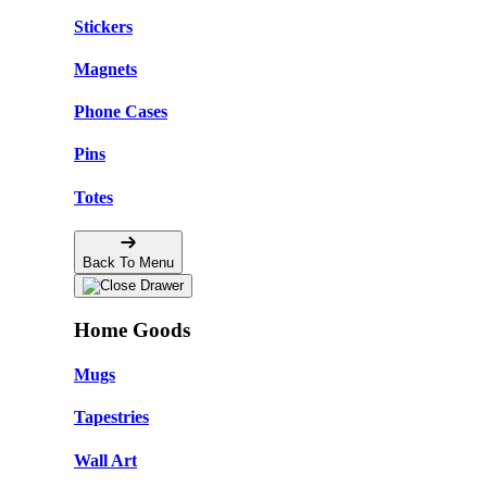
Stickers
Magnets
Phone Cases
Pins
Totes
Back To Menu
Home Goods
Mugs
Tapestries
Wall Art