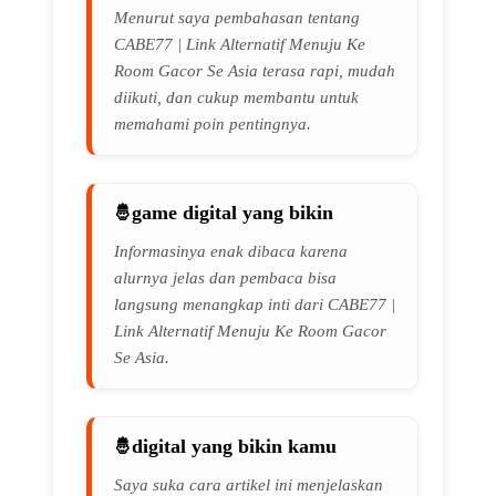
Menurut saya pembahasan tentang
CABE77 | Link Alternatif Menuju Ke
Room Gacor Se Asia terasa rapi, mudah
diikuti, dan cukup membantu untuk
memahami poin pentingnya.
game digital yang bikin
Informasinya enak dibaca karena
alurnya jelas dan pembaca bisa
langsung menangkap inti dari CABE77 |
Link Alternatif Menuju Ke Room Gacor
Se Asia.
digital yang bikin kamu
Saya suka cara artikel ini menjelaskan