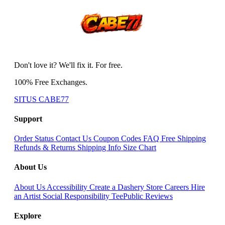
Don't love it? We'll fix it. For free.
100% Free Exchanges.
SITUS CABE77
Support
Order Status
Contact Us
Coupon Codes
FAQ
Free Shipping
Refunds & Returns
Shipping Info
Size Chart
About Us
About Us
Accessibility
Create a Dashery Store
Careers
Hire
an Artist
Social Responsibility
TeePublic Reviews
Explore