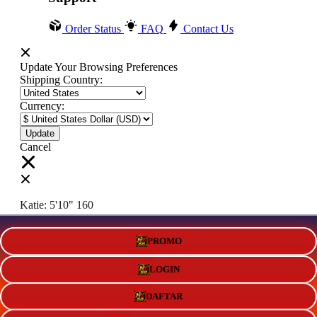
Order Status
FAQ
Contact Us
Update Your Browsing Preferences
Shipping Country:
Currency:
Cancel
Katie:
5'10"
160
PROMO
Select your person:
Male
Female
LOGIN
Height
Short
Med
Tall
DAFTAR
Weight