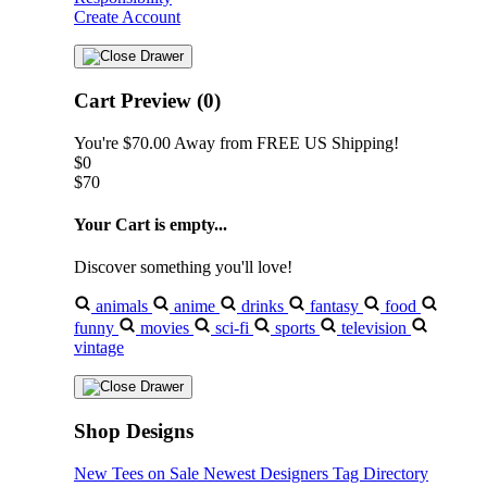
Create Account
Cart Preview (0)
You're
$70.00
Away from
FREE US Shipping!
$0
$70
Your Cart is empty...
Discover something you'll love!
animals
anime
drinks
fantasy
food
funny
movies
sci-fi
sports
television
vintage
Shop Designs
New Tees on Sale
Newest Designers
Tag Directory