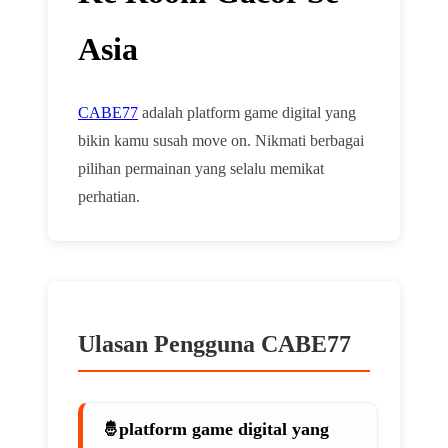
Asia
CABE77
adalah platform game digital yang
bikin kamu susah move on. Nikmati berbagai
pilihan permainan yang selalu memikat
perhatian.
Ulasan Pengguna CABE77
platform game digital yang