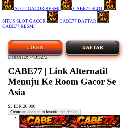
SLOT GACOR RESMI
CABE77 SLOT
SITUS SLOT GACOR
CABE77 DAFTAR
CABE77 RESMI
LOGIN
DAFTAR
Design ID: 74165272
CABE77 | Link Alternatif
Menuju Ke Room Gacor Se
Asia
$3
IDR 20.000
Create an account to favorite this design!