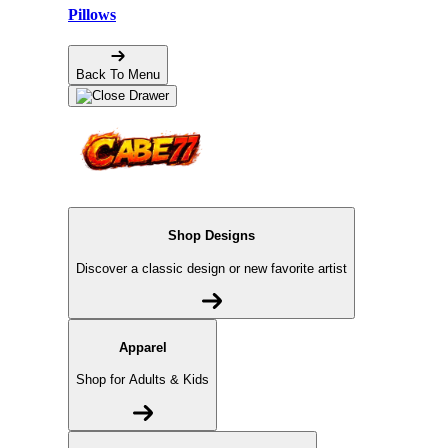
Pillows
Back To Menu
Shop Designs
Discover a classic design or new favorite artist
Apparel
Shop for Adults & Kids