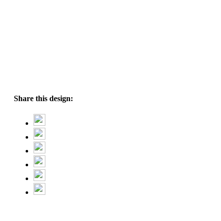
Share this design: