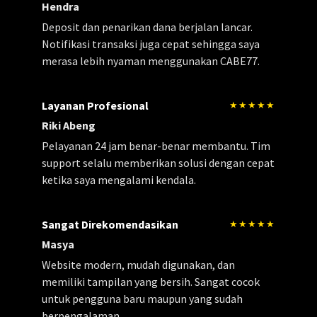
Hendra
Deposit dan penarikan dana berjalan lancar.
Notifikasi transaksi juga cepat sehingga saya
merasa lebih nyaman menggunakan CABE77.
Layanan Profesional
★★★★★
Riki Abeng
Pelayanan 24 jam benar-benar membantu. Tim
support selalu memberikan solusi dengan cepat
ketika saya mengalami kendala.
Sangat Direkomendasikan
★★★★★
Masya
Website modern, mudah digunakan, dan
memiliki tampilan yang bersih. Sangat cocok
untuk pengguna baru maupun yang sudah
berpengalaman.