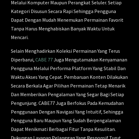
Melalui Komputer Maupun Perangkat Seluler. Setiap
Kategori Disusun Secara Rapi Sehingga Pengguna
Dapat Dengan Mudah Menemukan Permainan Favorit
Tanpa Harus Menghabiskan Banyak Waktu Untuk
Mencari.
Selain Menghadirkan Koleksi Permainan Yang Terus
Diperbarui,
CABE 77
Juga Mengutamakan Kenyamanan
Pengguna Melalui Performa Platform Yang Stabil Dan
Waktu Akses Yang Cepat. Pembaruan Konten Dilakukan
Secara Berkala Agar Pilihan Permainan Tetap Menarik
Dan Memberikan Pengalaman Yang Segar Bagi Setiap
Pengunjung. CABE77 Juga Berfokus Pada Kemudahan
Penggunaan Dengan Navigasi Yang Intuitif, Sehingga
Pengguna Baru Maupun Yang Sudah Berpengalaman
Dapat Menikmati Berbagai Fitur Tanpa Kesulitan.
Dukungan Layanan Pelanggan Yang Responsif Turut