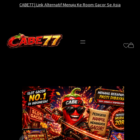
CABE77 | Link Alternatif Menuju Ke Room Gacor Se Asia