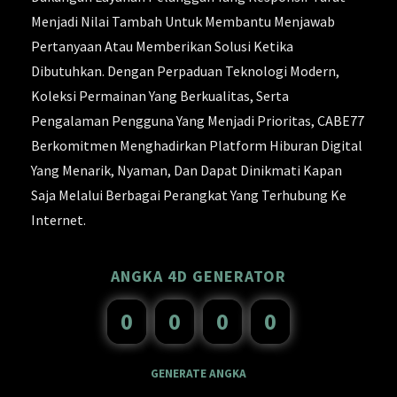
Menjadi Nilai Tambah Untuk Membantu Menjawab
Pertanyaan Atau Memberikan Solusi Ketika
Dibutuhkan. Dengan Perpaduan Teknologi Modern,
Koleksi Permainan Yang Berkualitas, Serta
Pengalaman Pengguna Yang Menjadi Prioritas, CABE77
Berkomitmen Menghadirkan Platform Hiburan Digital
Yang Menarik, Nyaman, Dan Dapat Dinikmati Kapan
Saja Melalui Berbagai Perangkat Yang Terhubung Ke
Internet.
ANGKA 4D GENERATOR
0
0
0
0
GENERATE ANGKA