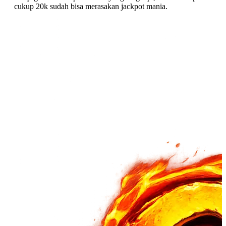
cukup 20k sudah bisa merasakan jackpot mania.