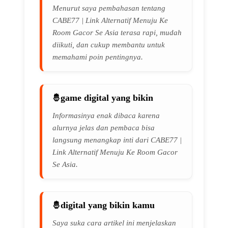
Menurut saya pembahasan tentang
CABE77 | Link Alternatif Menuju Ke
Room Gacor Se Asia terasa rapi, mudah
diikuti, dan cukup membantu untuk
memahami poin pentingnya.
game digital yang bikin
Informasinya enak dibaca karena
alurnya jelas dan pembaca bisa
langsung menangkap inti dari CABE77 |
Link Alternatif Menuju Ke Room Gacor
Se Asia.
digital yang bikin kamu
Saya suka cara artikel ini menjelaskan