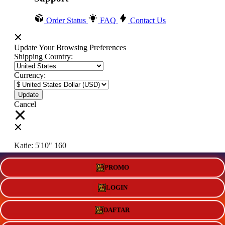
Order Status
FAQ
Contact Us
Update Your Browsing Preferences
Shipping Country:
Currency:
Cancel
Katie:
5'10"
160
PROMO
Select your person:
Male
Female
LOGIN
Height
Short
Med
Tall
DAFTAR
Weight