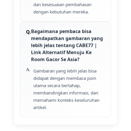
dan kesesuaian pembahasan
dengan kebutuhan mereka.
Bagaimana pembaca bisa
mendapatkan gambaran yang
lebih jelas tentang CABE77 |
Link Alternatif Menuju Ke
Room Gacor Se Asia?
Gambaran yang lebih jelas bisa
didapat dengan membaca poin
utama secara bertahap,
membandingkan informasi, dan
memahami konteks keseluruhan
artikel.