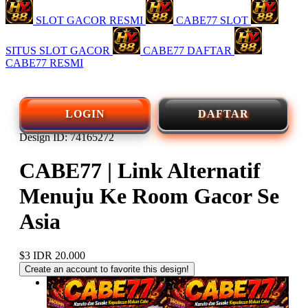
SLOT GACOR RESMI
CABE77 SLOT
SITUS SLOT GACOR
CABE77 DAFTAR
CABE77 RESMI
LOGIN
DAFTAR
Design ID: 74165272
CABE77 | Link Alternatif
Menuju Ke Room Gacor Se
Asia
$3
IDR 20.000
Create an account to favorite this design!