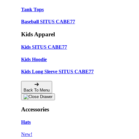
Tank Tops
Baseball SITUS CABE77
Kids Apparel
Kids SITUS CABE77
Kids Hoodie
Kids Long Sleeve SITUS CABE77
Back To Menu
Accessories
Hats
New!