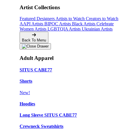
Artist Collections
Featured Designers
Artists to Watch
Creators to Watch
AAPI Artists
BIPOC Artists
Black Artists
Celebrate
Women Artists
LGBTQIA Artists
Ukrainian Artists
Back To Menu
Adult Apparel
SITUS CABE77
Shorts
New!
Hoodies
Long Sleeve SITUS CABE77
Crewneck Sweatshirts