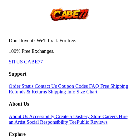
Don't love it? We'll fix it. For free.
100% Free Exchanges.
SITUS CABE77
Support
Order Status
Contact Us
Coupon Codes
FAQ
Free Shipping
Refunds & Returns
Shipping Info
Size Chart
About Us
About Us
Accessibility
Create a Dashery Store
Careers
Hire
an Artist
Social Responsibility
TeePublic Reviews
Explore