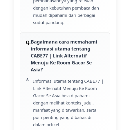
pembahasannya yang relevan
dengan kebutuhan pembaca dan
mudah dipahami dari berbagai
sudut pandang.
Bagaimana cara memahami
informasi utama tentang
CABE77 | Link Alternatif
Menuju Ke Room Gacor Se
Asia?
Informasi utama tentang CABE77 |
Link Alternatif Menuju Ke Room
Gacor Se Asia bisa dipahami
dengan melihat konteks judul,
manfaat yang ditawarkan, serta
poin penting yang dibahas di
dalam artikel.