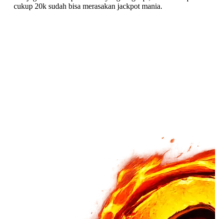
cukup 20k sudah bisa merasakan jackpot mania.