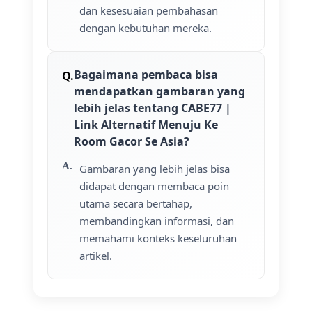
dan kesesuaian pembahasan
dengan kebutuhan mereka.
Bagaimana pembaca bisa
mendapatkan gambaran yang
lebih jelas tentang CABE77 |
Link Alternatif Menuju Ke
Room Gacor Se Asia?
Gambaran yang lebih jelas bisa
didapat dengan membaca poin
utama secara bertahap,
membandingkan informasi, dan
memahami konteks keseluruhan
artikel.