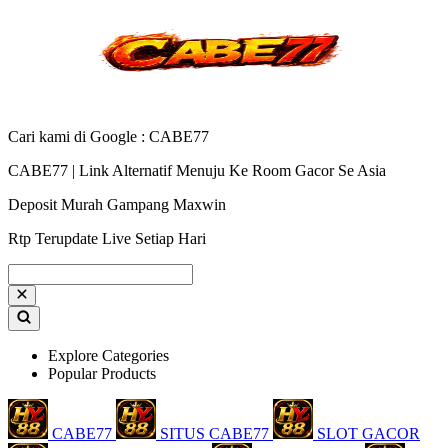
Cari kami di Google : CABE77
CABE77 | Link Alternatif Menuju Ke Room Gacor Se Asia
Deposit Murah Gampang Maxwin
Rtp Terupdate Live Setiap Hari
Explore Categories
Popular Products
CABE77
SITUS CABE77
SLOT GACOR