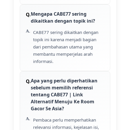
Mengapa CABE77 sering
dikaitkan dengan topik ini?
CABE77 sering dikaitkan dengan
topik ini karena menjadi bagian
dari pembahasan utama yang
membantu memperjelas arah
informasi.
Apa yang perlu diperhatikan
sebelum memilih referensi
tentang CABE77 | Link
Alternatif Menuju Ke Room
Gacor Se Asia?
Pembaca perlu memperhatikan
relevansi informasi, kejelasan isi,