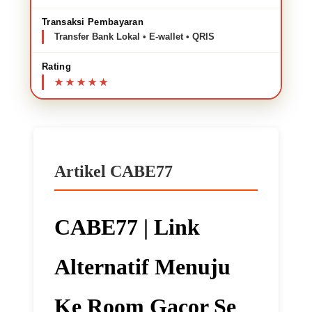
Transaksi Pembayaran
Transfer Bank Lokal • E-wallet • QRIS
Rating
Artikel CABE77
CABE77 | Link
Alternatif Menuju
Ke Room Gacor Se