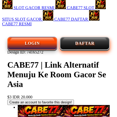
SLOT GACOR RESMI
CABE77 SLOT
SITUS SLOT GACOR
CABE77 DAFTAR
CABE77 RESMI
LOGIN
DAFTAR
Design ID: 74165272
CABE77 | Link Alternatif
Menuju Ke Room Gacor Se
Asia
$3
IDR 20.000
Create an account to favorite this design!