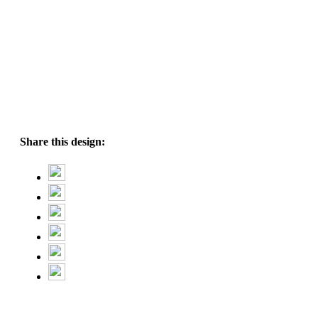
Share this design: