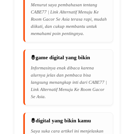
Menurut saya pembahasan tentang
CABE77 | Link Alternatif Menuju Ke
Room Gacor Se Asia terasa rapi, mudah
diikuti, dan cukup membantu untuk
memahami poin pentingnya.
game digital yang bikin
Informasinya enak dibaca karena
alurnya jelas dan pembaca bisa
langsung menangkap inti dari CABE77 |
Link Alternatif Menuju Ke Room Gacor
Se Asia.
digital yang bikin kamu
Saya suka cara artikel ini menjelaskan