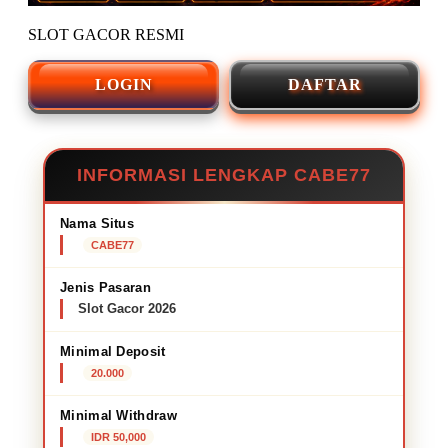
SLOT GACOR RESMI
LOGIN
DAFTAR
INFORMASI LENGKAP CABE77
Nama Situs
CABE77
Jenis Pasaran
Slot Gacor 2026
Minimal Deposit
20.000
Minimal Withdraw
IDR 50,000